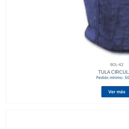
BOL-62
TULA CIRCU
Pedido mínimo:
50
Ver más