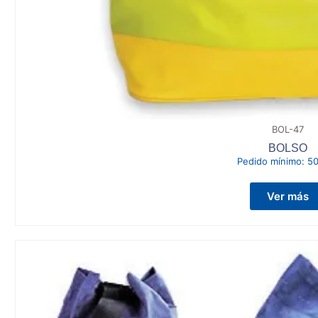
BOL-47
BOLSO
Pedido mínimo:
50
Ver más