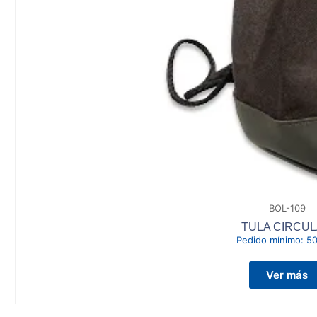
BOL-109
TULA CIRCU
Pedido mínimo:
50
Ver más