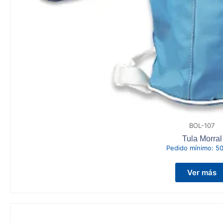
BOL-107
Tula Morral
Pedido mínimo:
50
Ver más