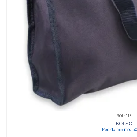
BOL-115
BOLSO
Pedido mínimo:
50