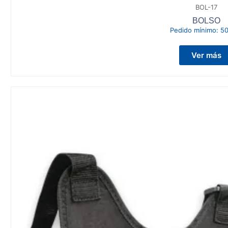
BOL-17
BOLSO
Pedido mínimo:
50
Ver más