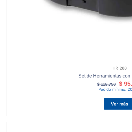
HR-280
Set de Herramientas co
$
95.
$
118.750
Pedido mínimo:
20
Ver más