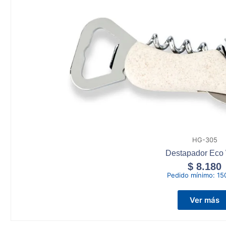
HG-305
Destapador Eco
$
8.180
Pedido mínimo:
15
Ver más