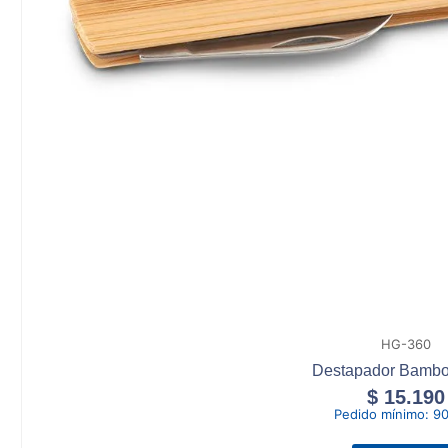
HG-360
Destapador Bamb
$
15.190
Pedido mínimo:
90