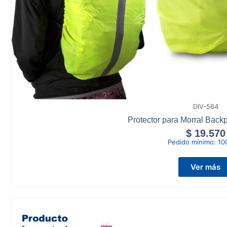
DIV-564
Protector para Morral Bac
$
19.570
Pedido mínimo:
10
Ver más