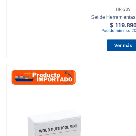
HR-239
Set de Herramienta
$
119.89
Pedido mínimo:
20
Ver más