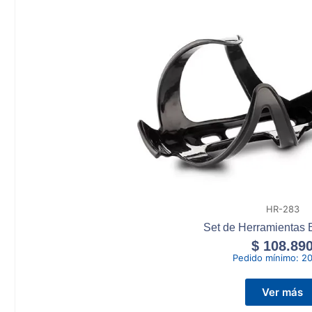
HR-283
Set de Herramientas B
$
108.89
Pedido mínimo:
20
Ver más