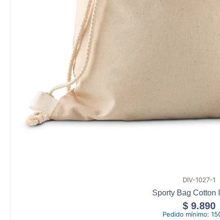
DIV-1027-1
Sporty Bag Cotton I
$
9.890
Pedido mínimo:
15