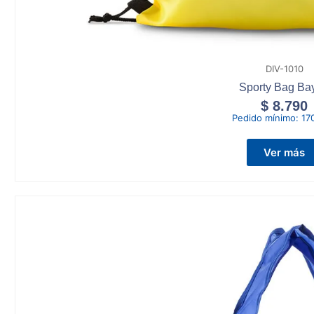
DIV-1010
Sporty Bag Bay
$
8.790
Pedido mínimo:
17
Ver más