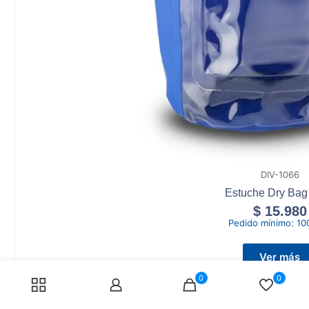
DIV-1066
Estuche Dry Bag 
$
15.980
Pedido mínimo:
10
Ver más
0
0