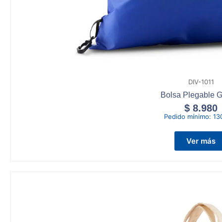
DIV-1011
Bolsa Plegable 
$
8.980
Pedido mínimo:
13
Ver más