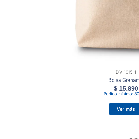
DIV-1015-1
Bolsa Graham 
$
15.890
Pedido mínimo:
80
Ver más