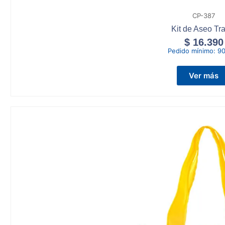
CP-387
Kit de Aseo Tr
$
16.390
Pedido mínimo:
90
Ver más