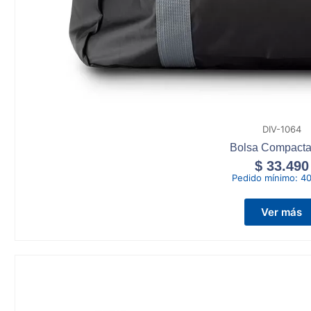
DIV-1064
Bolsa Compacta 
$
33.490
Pedido mínimo:
40
Ver más