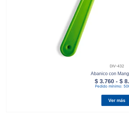
DIV-432
Abanico con Mang
$
3.760
-
$
8
Pedido mínimo:
50
Ver más