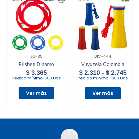
JG-35
DIV-444
Frisbee Dínamo
Vuvuzela Colombia
$
3.365
$
2.310
-
$
2.745
Pedido mínimo:
500 Uds
Pedido mínimo:
1000 Uds
Ver más
Ver más