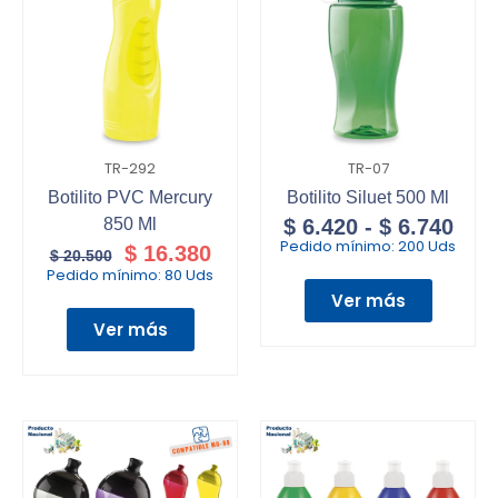
TR-292
TR-07
Botilito PVC Mercury
Botilito Siluet 500 Ml
850 Ml
$
6.420
-
$
6.740
Pedido mínimo:
200 Uds
$
16.380
$
20.500
Pedido mínimo:
80 Uds
Ver más
Ver más