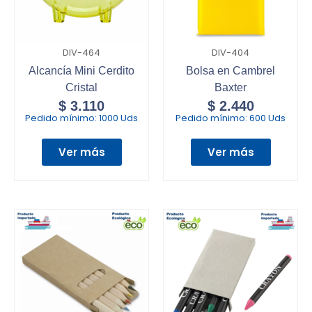
DIV-464
DIV-404
Alcancía Mini Cerdito
Bolsa en Cambrel
Cristal
Baxter
$
3.110
$
2.440
Pedido mínimo:
1000 Uds
Pedido mínimo:
600 Uds
Ver más
Ver más