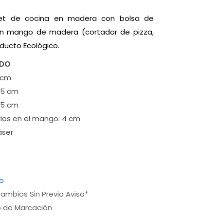
 Set de cocina en madera con bolsa de
on mango de madera (cortador de pizza,
oducto Ecológico.
ADO
 cm
5 cm
 5 cm
ios en el mango: 4 cm
áser
o
ambios Sin Previo Aviso*
o de Marcación