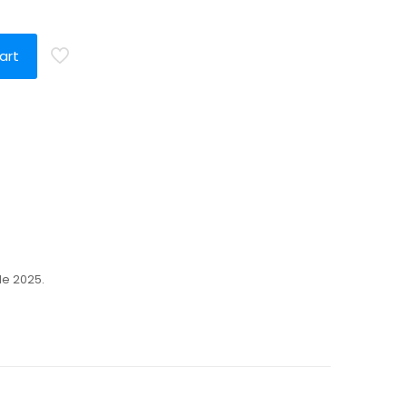
a
art
de 2025.