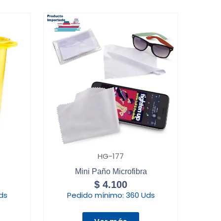
HG-177
Mini Paño Microfibra
$
4.100
ds
Pedido mínimo:
360 Uds