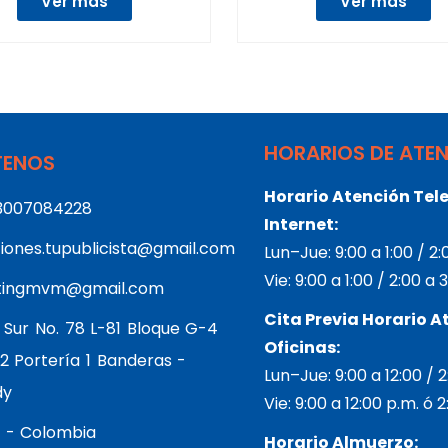
Ver más
Ver más
HORARIOS DE ATE
ENOS
Horario Atención Tele
3007084228
Internet:
iones.tupublicista@gmail.com
Lun–Jue: 9:00 a 1:00 / 2
Vie: 9:00 a 1:00 / 2:00 a
tingmvm@gmail.com
Cita Previa Horario A
 Sur No. 78 L-81 Bloque G-4
Oficinas:
2 Portería 1 Banderas -
Lun–Jue: 9:00 a 12:00 / 
dy
Vie: 9:00 a 12:00 p.m. ó 
 - Colombia
Horario Almuerzo: