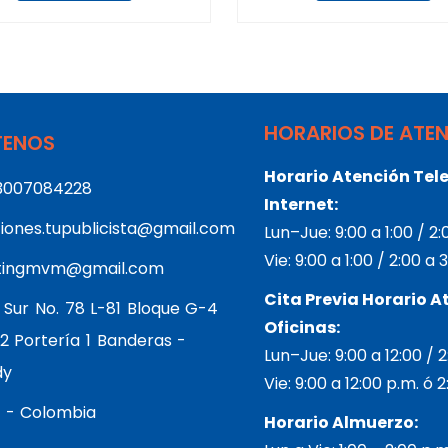
HORARIOS DE ATE
ENOS
Horario Atención Tele
3007084228
Internet:
iones.tupublicista@gmail.com
Lun–Jue: 9:00 a 1:00 / 2
Vie: 9:00 a 1:00 / 2:00 a
tingmvm@gmail.com
Cita Previa Horario A
 Sur No. 78 L-81 Bloque G-4
Oficinas:
2 Portería 1 Banderas -
Lun–Jue: 9:00 a 12:00 / 
dy
Vie: 9:00 a 12:00 p.m. ó 
 - Colombia
Horario Almuerzo: