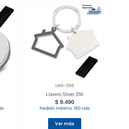
LAG-356
Llavero Silver 356
$
9.490
ds
Pedido mínimo:
160 Uds
Ver más