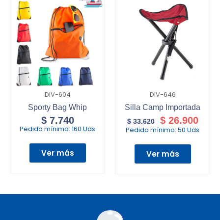
DIV-604
DIV-646
Sporty Bag Whip
Silla Camp Importada
$
7.740
$
26.900
$
33.620
Pedido mínimo:
160 Uds
Pedido mínimo:
50 Uds
Ver más
Ver más