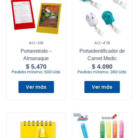
AO-316
AO-478
Portarretrato –
Portaidentificador de
Almanaque
Carnet Medic
$
5.470
$
4.090
Pedido mínimo:
500 Uds
Pedido mínimo:
360 Uds
Ver más
Ver más