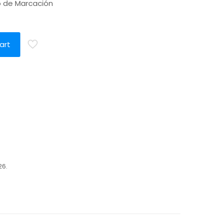
o de Marcación
a
art
26.