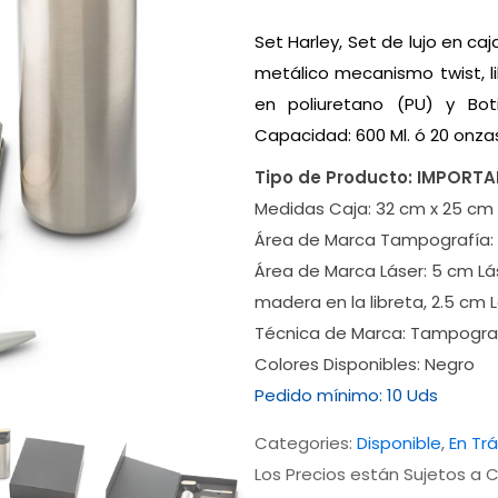
Set Harley, Set de lujo en ca
metálico mecanismo twist, l
en poliuretano (PU) y Bot
Capacidad: 600 Ml. ó 20 onza
Tipo de Producto:
IMPORT
Medidas Caja:
32 cm x 25 cm
Área de Marca Tampografía:
Área de Marca Láser:
5 cm Lás
madera en la libreta, 2.5 cm 
Técnica de Marca:
Tampograf
Colores Disponibles:
Negro
Pedido mínimo:
10 Uds
Categories:
Disponible
,
En Tr
Los Precios están Sujetos a C