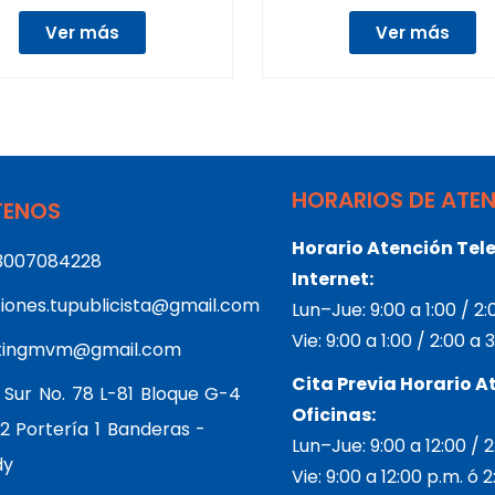
Ver más
Ver más
HORARIOS DE ATE
ENOS
Horario Atención Tele
3007084228
Internet:
iones.tupublicista@gmail.com
Lun–Jue: 9:00 a 1:00 / 2
Vie: 9:00 a 1:00 / 2:00 a
tingmvm@gmail.com
Cita Previa Horario A
 Sur No. 78 L-81 Bloque G-4
Oficinas:
2 Portería 1 Banderas -
Lun–Jue: 9:00 a 12:00 / 
dy
Vie: 9:00 a 12:00 p.m. ó 