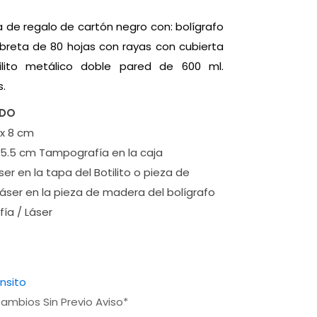
ja de regalo de cartón negro con: bolígrafo
ibreta de 80 hojas con rayas con cubierta
ilito metálico doble pared de 600 ml.
s.
ADO
 x 8 cm
5.5 cm Tampografía en la caja
er en la tapa del Botilito o pieza de
Láser en la pieza de madera del bolígrafo
ía / Láser
ánsito
ambios Sin Previo Aviso*