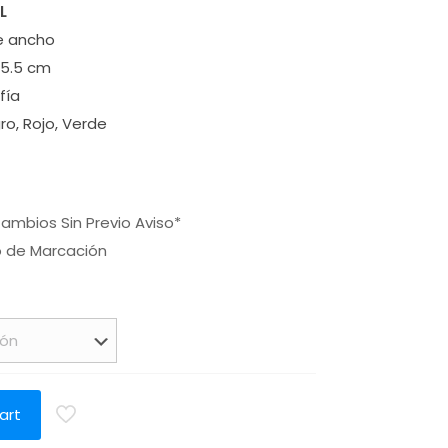
L
de ancho
5.5 cm
fía
ro, Rojo, Verde
ambios Sin Previo Aviso*
o de Marcación
a
art