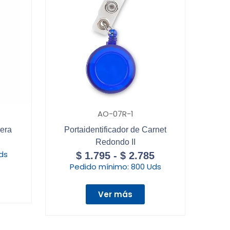
AO-07R-1
era
Portaidentificador de Carnet
Redondo II
ds
$
1.795
-
$
2.785
Pedido mínimo:
800 Uds
Ver más