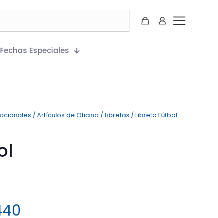
Fechas Especiales
mocionales
/
Artículos de Oficina
/
Libretas
/
Libreta Fútbol
ol
440