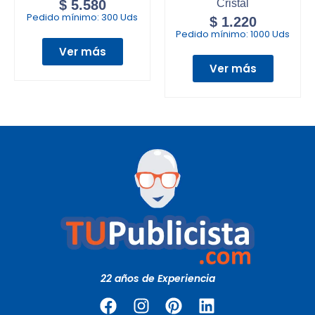
$
5.580
Cristal
Pedido mínimo:
300 Uds
$
1.220
Pedido mínimo:
1000 Uds
Ver más
Ver más
22 años de Experiencia