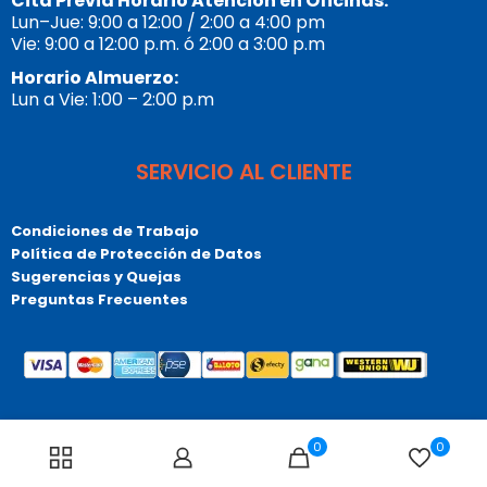
Cita Previa Horario Atención en Oficinas:
Lun–Jue: 9:00 a 12:00 / 2:00 a 4:00 pm
Vie: 9:00 a 12:00 p.m. ó 2:00 a 3:00 p.m
Horario Almuerzo:
Lun a Vie: 1:00 – 2:00 p.m
SERVICIO AL CLIENTE
Condiciones de Trabajo
Política de Protección de Datos
Sugerencias y Quejas
Preguntas Frecuentes
© Copyrigt 2026 Tupublicista.com, Todos los derechos
0
0
reservados. Bogotá – Colombia – Sur América.