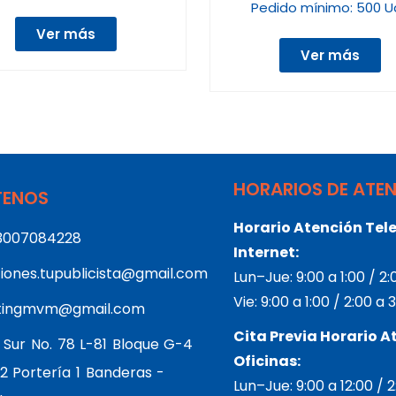
Pedido mínimo:
500 U
Ver más
Ver más
HORARIOS DE ATE
ENOS
Horario Atención Tele
3007084228
Internet:
iones.tupublicista@gmail.com
Lun–Jue: 9:00 a 1:00 / 2
Vie: 9:00 a 1:00 / 2:00 a
tingmvm@gmail.com
Cita Previa Horario A
 Sur No. 78 L-81 Bloque G-4
Oficinas:
2 Portería 1 Banderas -
Lun–Jue: 9:00 a 12:00 / 