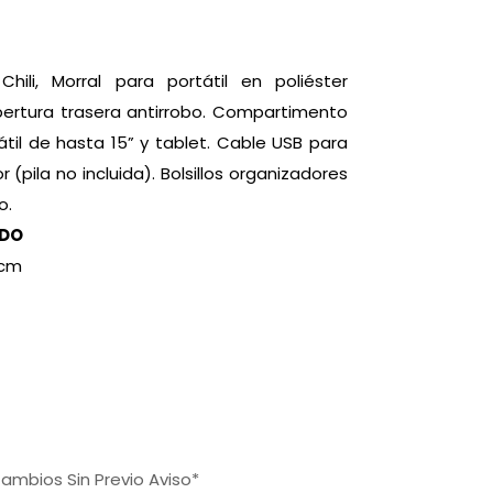
hili, Morral para portátil en poliéster
apertura trasera antirrobo. Compartimento
átil de hasta 15” y tablet. Cable USB para
r (pila no incluida). Bolsillos organizadores
o.
DO
 cm
ambios Sin Previo Aviso*