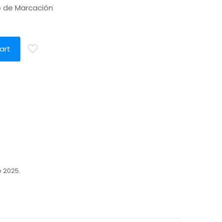
o de Marcación
a
art
e 2025.