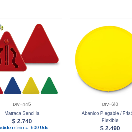
DIV-445
DIV-610
Matraca Sencilla
Abanico Plegable / Fris
$
2.740
Flexible
edido mínimo:
500 Uds
$
2.490