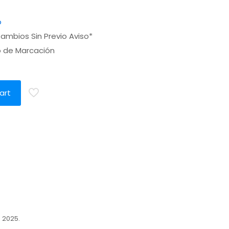
o
ambios Sin Previo Aviso*
o de Marcación
a
art
 2025.