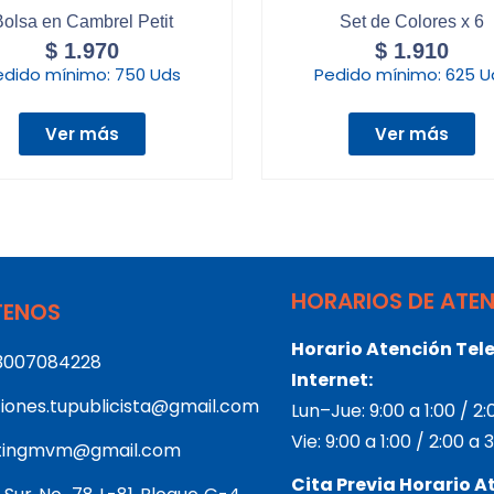
olsa en Cambrel Petit
Set de Colores x 6
$
1.970
$
1.910
edido mínimo:
750 Uds
Pedido mínimo:
625 U
Ver más
Ver más
HORARIOS DE ATE
ENOS
Horario Atención Tele
3007084228
Internet:
iones.tupublicista@gmail.com
Lun–Jue: 9:00 a 1:00 / 2
Vie: 9:00 a 1:00 / 2:00 a
tingmvm@gmail.com
Cita Previa Horario A