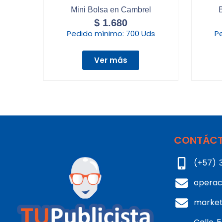
Mini Bolsa en Cambrel
B
$
1.680
Pedido mínimo:
700 Uds
P
Ver más
CONTÁCT
(+57) 
operac
marke