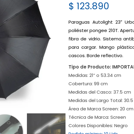
$
123.890
Paraguas Autolight 23″ Urb
poliéster pongee 210T. Apertu
fibra de vidrio. Sistema ant
para cargar. Mango plástic
cascos. Borde reflectivo.
Tipo de Producto:
IMPORT
Medidas:
21” o 53.34 cm
Cobertura:
99 cm
Medidas del Casco:
37.5 cm
Medidas del Largo Total:
30.5
Área de Marca Screen:
20 cm
Técnica de Marca:
Screen
Colores Disponibles:
Negro
Pedido mínimo:
10 Uds