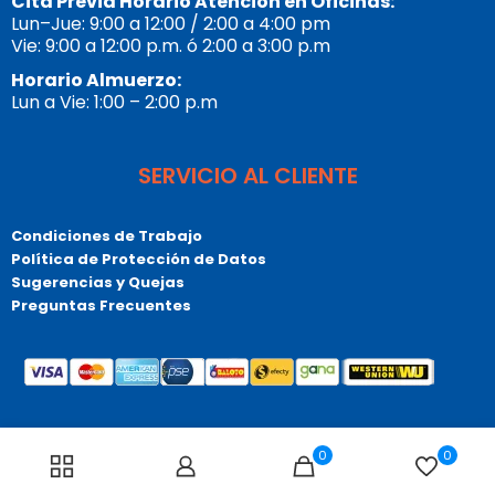
Cita Previa Horario Atención en Oficinas:
Lun–Jue: 9:00 a 12:00 / 2:00 a 4:00 pm
Vie: 9:00 a 12:00 p.m. ó 2:00 a 3:00 p.m
Horario Almuerzo:
Lun a Vie: 1:00 – 2:00 p.m
SERVICIO AL CLIENTE
Condiciones de Trabajo
Política de Protección de Datos
Sugerencias y Quejas
Preguntas Frecuentes
© Copyrigt 2026 Tupublicista.com, Todos los derechos
0
0
reservados. Bogotá – Colombia – Sur América.