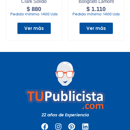
Clark Solido
Bolígrafo Lamont
$
880
$
1.110
Pedido mínimo:
1400 Uds
Pedido mínimo:
1400 Uds
Ver más
Ver más
22 años de Experiencia