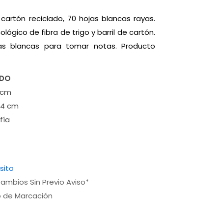
n cartón reciclado, 70 hojas blancas rayas.
ológico de fibra de trigo y barril de cartón.
jas blancas para tomar notas. Producto
ADO
1 cm
4 cm
fía
sito
ambios Sin Previo Aviso*
o de Marcación
a