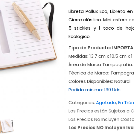
Libreta Pollux Eco, Libreta e
Cierre elástico. Mini esfero ec
5 stickies y 1 taco de ho
Ecológico.
Tipo de Producto:
IMPORT
Medidas:
13.7 cm x 10.5 cm x 
Área de Marca Tampografía:
Técnica de Marca:
Tampogra
Colores Disponibles:
Natural
Pedido mínimo:
130 Uds
Categories:
Agotado
,
En Trán
Los Precios están Sujetos a C
Los Precios No Incluyen Cost
Los Precios NO Incluyen Iv