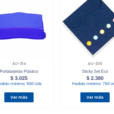
AO-314
AO-205
Portatarjetas Plástico
Sticky Set Eco
$
3.025
$
2.380
edido mínimo:
500 Uds
Pedido mínimo:
750 U
Ver más
Ver más