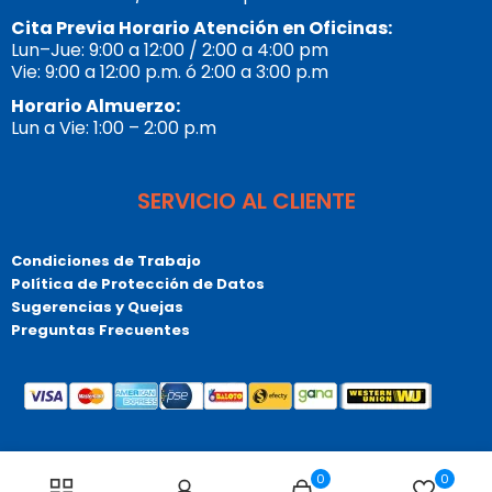
Cita Previa Horario Atención en Oficinas:
Lun–Jue: 9:00 a 12:00 / 2:00 a 4:00 pm
Vie: 9:00 a 12:00 p.m. ó 2:00 a 3:00 p.m
Horario Almuerzo:
Lun a Vie: 1:00 – 2:00 p.m
SERVICIO AL CLIENTE
Condiciones de Trabajo
Política de Protección de Datos
Sugerencias y Quejas
Preguntas Frecuentes
© Copyrigt 2026 Tupublicista.com, Todos los derechos
0
0
reservados. Bogotá – Colombia – Sur América.