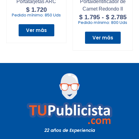
Portatarjetas ARC
Portaidentificador de
$
1.720
Carnet Redondo II
Pedido mínimo:
850 Uds
$
1.795
-
$
2.785
Pedido mínimo:
800 Uds
Ver más
Ver más
22 años de Experiencia