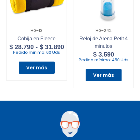
HG-13
HG-242
Cobija en Fleece
Reloj de Arena Petit 4
$
28.790
-
$
31.890
minutos
Pedido mínimo:
60 Uds
$
3.590
Pedido mínimo:
450 Uds
Ver más
Ver más