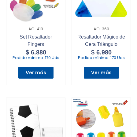
AO-419
AO-360
Set Resaltador
Resaltador Mágico de
Fingers
Cera Triángulo
$
6.880
$
6.980
Pedido mínimo:
170 Uds
Pedido mínimo:
170 Uds
Ver más
Ver más