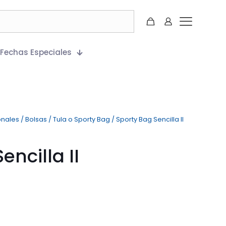
Fechas Especiales
onales
/
Bolsas
/
Tula o Sporty Bag
/
Sporty Bag Sencilla II
encilla II