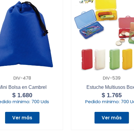
DIV-478
DIV-539
Mini Bolsa en Cambrel
Estuche Multiusos Bo
$
1.680
$
1.765
edido mínimo:
700 Uds
Pedido mínimo:
700 U
Ver más
Ver más