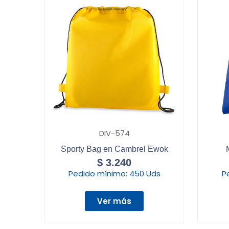
DIV-574
Sporty Bag en Cambrel Ewok
$
3.240
Pedido mínimo:
450 Uds
P
Ver más