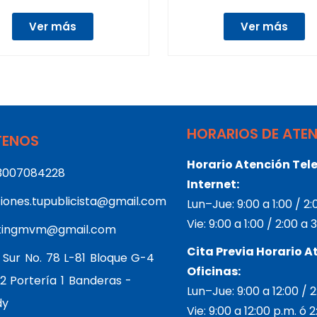
Ver más
Ver más
HORARIOS DE ATE
ENOS
Horario Atención Tele
3007084228
Internet:
iones.tupublicista@gmail.com
Lun–Jue: 9:00 a 1:00 / 2
Vie: 9:00 a 1:00 / 2:00 a
tingmvm@gmail.com
Cita Previa Horario A
 Sur No. 78 L-81 Bloque G-4
Oficinas:
2 Portería 1 Banderas -
Lun–Jue: 9:00 a 12:00 / 
dy
Vie: 9:00 a 12:00 p.m. ó 