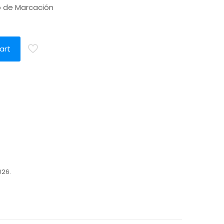
o de Marcación
a
art
026.