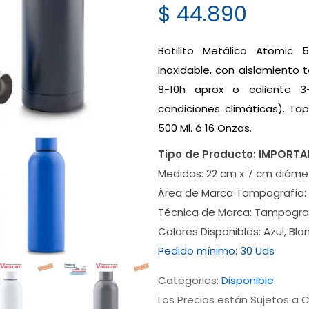
$
44.890
Botilito Metálico Atomic 
Inoxidable, con aislamiento 
8-10h aprox o caliente 3
condiciones climáticas). Tap
500 Ml. ó 16 Onzas.
Tipo de Producto:
IMPORT
Medidas:
22 cm x 7 cm diáme
Área de Marca Tampografía:
Técnica de Marca:
Tampograf
Colores Disponibles:
Azul, Bla
Pedido mínimo:
30 Uds
Categories:
Disponible
Los Precios están Sujetos a C