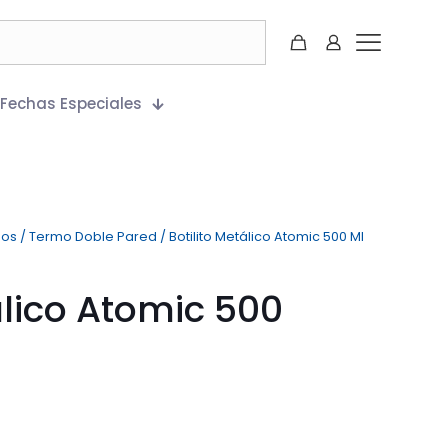
Fechas Especiales
mos
/
Termo Doble Pared
/
Botilito Metálico Atomic 500 Ml
álico Atomic 500