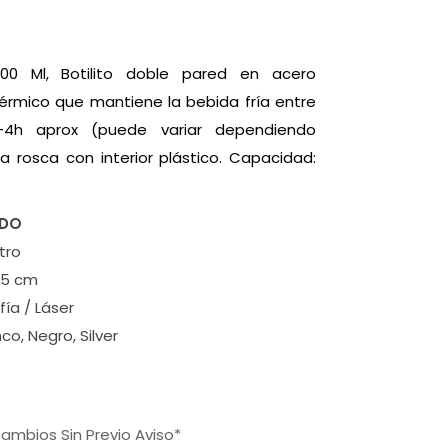
500 Ml, Botilito doble pared en acero
térmico que mantiene la bebida fría entre
-4h aprox (puede variar dependiendo
a rosca con interior plástico. Capacidad:
ADO
tro
5 cm
ía / Láser
nco, Negro, Silver
ambios Sin Previo Aviso*