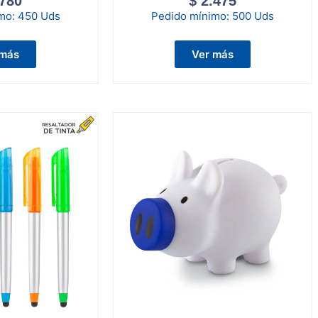
780
$
2.475
imo:
450 Uds
Pedido mínimo:
500 Uds
 más
Ver más