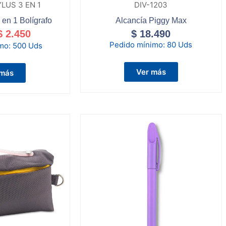
LUS 3 EN 1
DIV-1203
 en 1 Bolígrafo
Alcancía Piggy Max
$
2.450
$
18.490
Pedido mínimo:
80 Uds
imo:
500 Uds
Ver más
 más