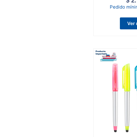
$
2.
Pedido mín
Ver