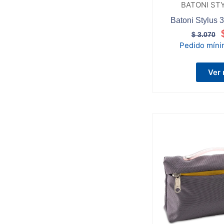
BATONI STY
Batoni Stylus 3
$
3.070
Pedido mín
Ver