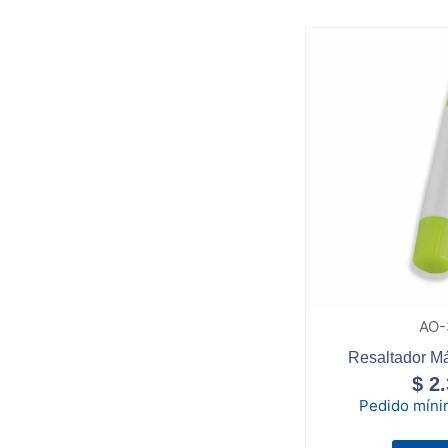
AO-
Resaltador M
$
2.
Pedido mín