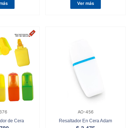
 más
Ver más
376
AO-456
ador de Cera
Resaltador En Cera Adam