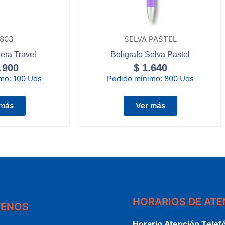
-803
SELVA PASTEL
era Travel
Bolígrafo Selva Pastel
.900
$
1.640
imo:
100 Uds
Pedido mínimo:
800 Uds
 más
Ver más
HORARIOS DE AT
TENOS
Horario Atención Telef