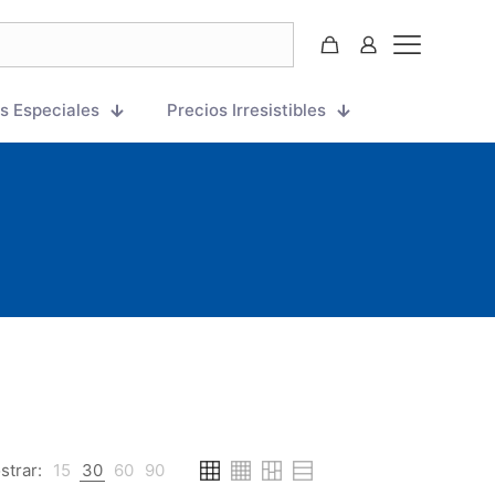
s Especiales
Precios Irresistibles
strar:
15
30
60
90