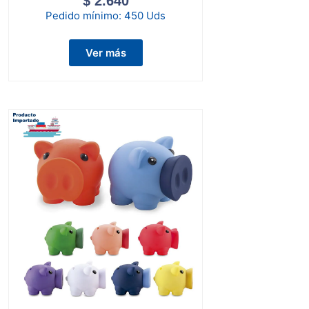
$
2.640
Pedido mínimo:
450 Uds
Ver más