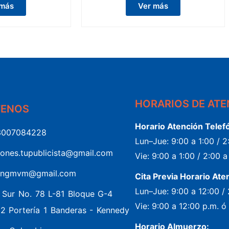
 más
Ver más
HORARIOS DE AT
TENOS
Horario Atención Telef
3007084228
Lun–Jue: 9:00 a 1:00 / 
iones.tupublicista@gmail.com
Vie: 9:00 a 1:00 / 2:00 
ingmvm@gmail.com
Cita Previa Horario Ate
Lun–Jue: 9:00 a 12:00 /
5 Sur No. 78 L-81 Bloque G-4
Vie: 9:00 a 12:00 p.m. ó
02 Portería 1 Banderas - Kennedy
Horario Almuerzo: