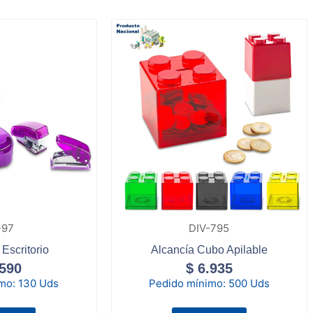
-97
DIV-795
 Escritorio
Alcancía Cubo Apilable
590
$
6.935
imo:
130 Uds
Pedido mínimo:
500 Uds