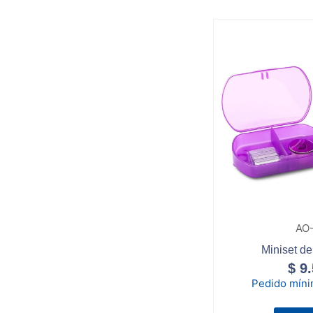
AO
Miniset de
$
9.
Pedido mín