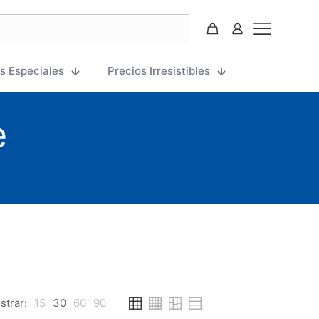
s Especiales
Precios Irresistibles
e
strar:
15
30
60
90