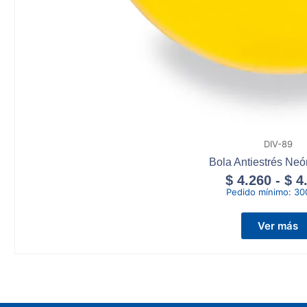
DIV-89
Bola Antiestrés Neó
$
4.260
-
$
4
Pedido mínimo:
30
Ver más