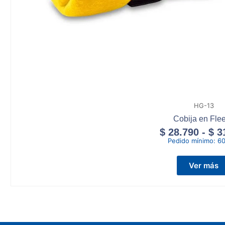
HG-13
Cobija en Fle
$
28.790
-
$
3
Pedido mínimo:
60
Ver más