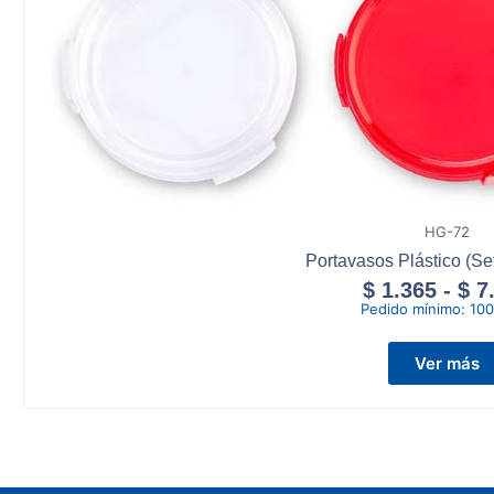
HG-72
Portavasos Plástico (Se
$
1.365
-
$
7
Pedido mínimo:
100
Ver más