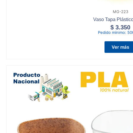
MG-223
Vaso Tapa Plástic
$
3.350
Pedido mínimo:
50
Ver más