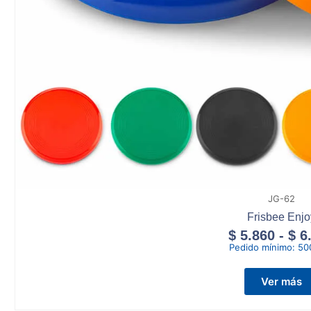
JG-62
Frisbee Enjo
$
5.860
-
$
6
Pedido mínimo:
50
Ver más