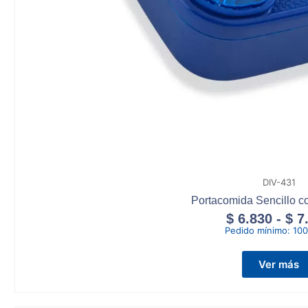
DIV-431
Portacomida Sencillo c
$
6.830
-
$
7
Pedido mínimo:
100
Ver más