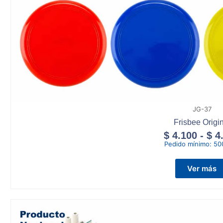
JG-37
Frisbee Origi
$
4.100
-
$
4
Pedido mínimo:
50
Ver más