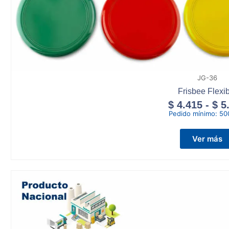
JG-36
Frisbee Flexi
$
4.415
-
$
5
Pedido mínimo:
50
Ver más