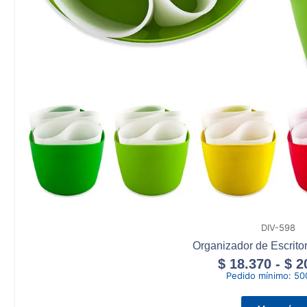
DIV-598
Organizador de Escrito
$
18.370
-
$
2
Pedido mínimo:
50