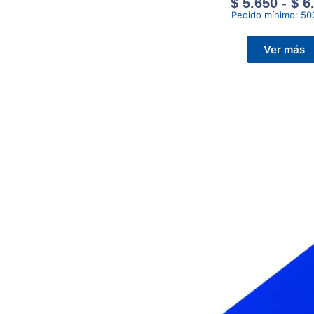
$
5.650
-
$
6
Pedido mínimo:
50
Ver más