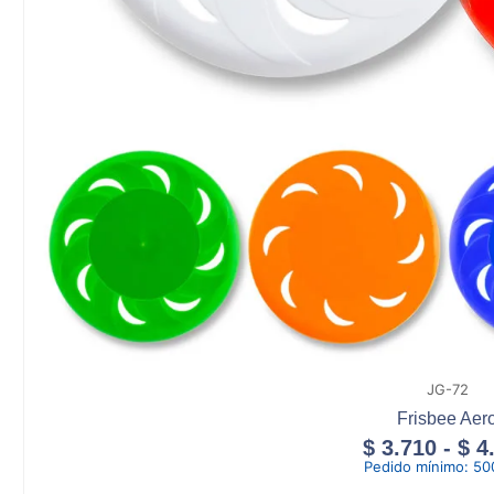
JG-72
Frisbee Aer
$
3.710
-
$
4
Pedido mínimo:
50