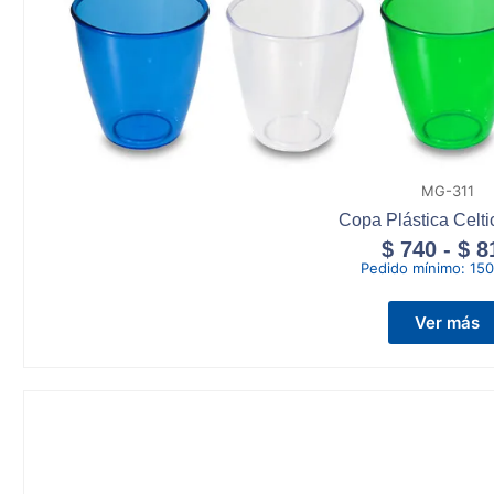
MG-311
Copa Plástica Celti
$
740
-
$
8
Pedido mínimo:
150
Ver más