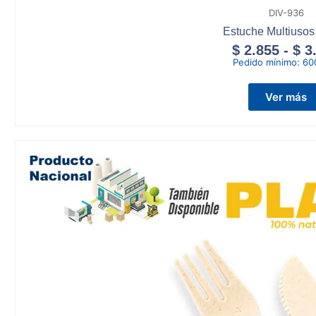
DIV-936
Estuche Multiuso
$
2.855
-
$
3
Pedido mínimo:
60
Ver más