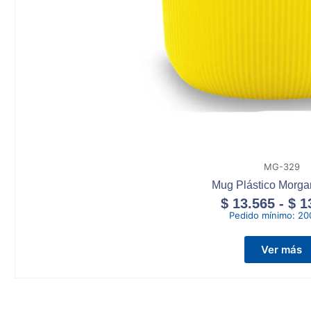
MG-329
Mug Plástico Morga
$
13.565
-
$
1
Pedido mínimo:
20
Ver más