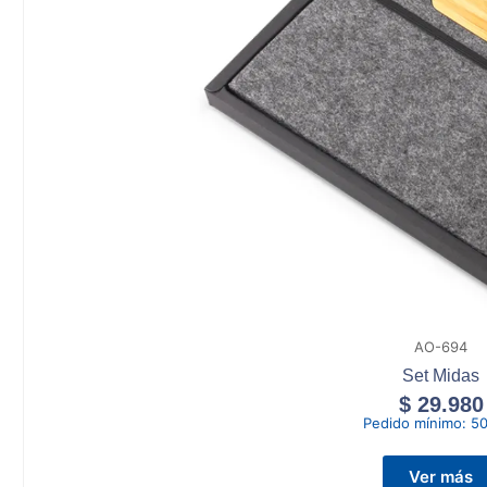
AO-694
Set Midas
$
29.980
Pedido mínimo:
50
Ver más