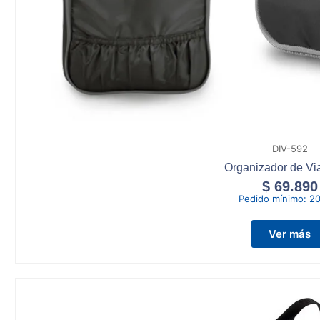
DIV-592
Organizador de Via
$
69.890
Pedido mínimo:
20
Ver más