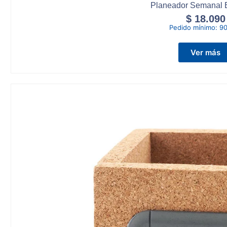
Planeador Semanal 
$
18.090
Pedido mínimo:
90
Ver más