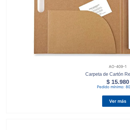
AO-409-1
Carpeta de Cartón Rec
$
15.980
Pedido mínimo:
80
Ver más