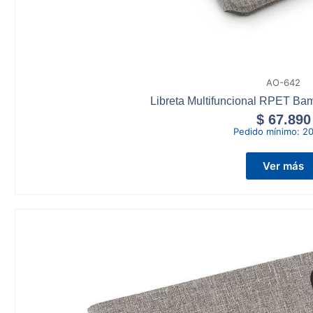
AO-642
Libreta Multifuncional RPET B
$
67.890
Pedido mínimo:
20
Ver más