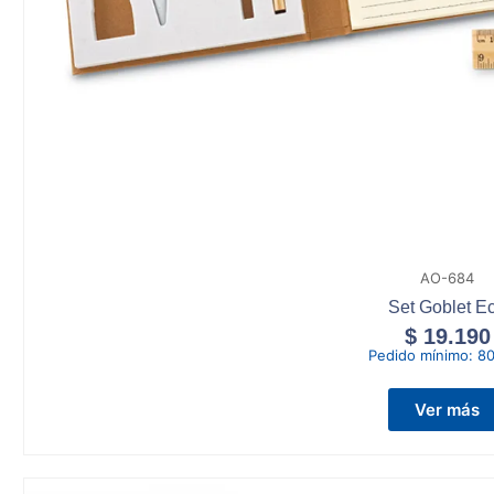
AO-684
Set Goblet E
$
19.190
Pedido mínimo:
80
Ver más