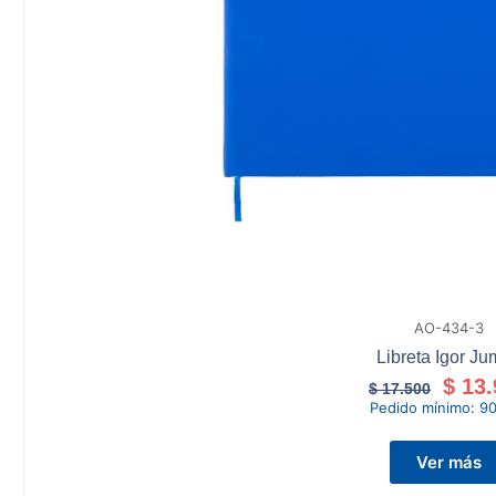
AO-434-3
Libreta Igor J
$
13.
$
17.500
Pedido mínimo:
90
Ver más