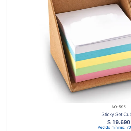
AO-595
Sticky Set Cu
$
19.690
Pedido mínimo:
70