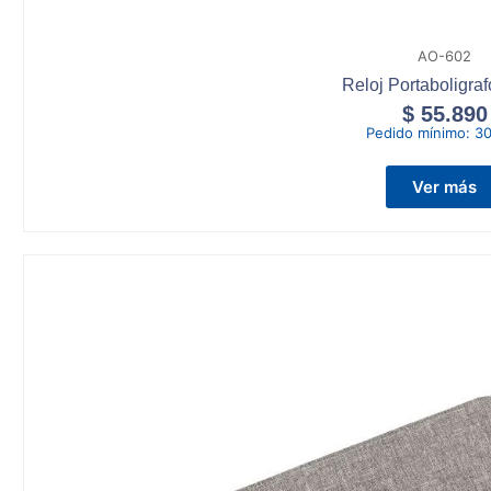
AO-602
Reloj Portaboligra
$
55.890
Pedido mínimo:
30
Ver más