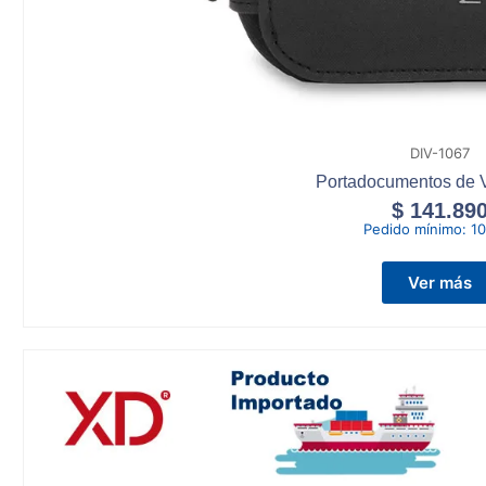
DIV-1067
Portadocumentos de V
$
141.89
Pedido mínimo:
10
Ver más