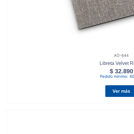
AO-644
Libreta Velvet 
$
32.890
Pedido mínimo:
40
Ver más