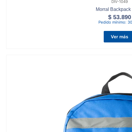
DIV-1049
Morral Backpack 
$
53.890
Pedido mínimo:
30
Ver más