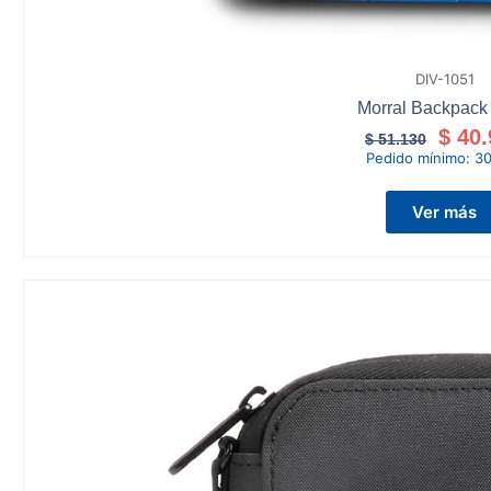
DIV-1051
Morral Backpack
$
40.
$
51.130
Pedido mínimo:
30
Ver más