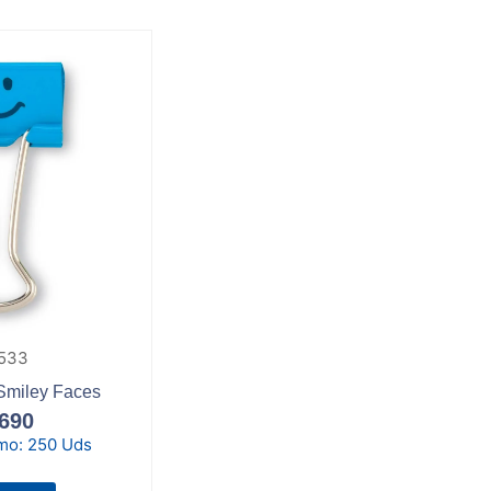
533
 Smiley Faces
690
imo:
250 Uds