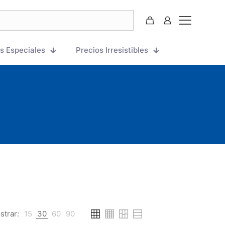
s Especiales
Precios Irresistibles
strar:
15
30
60
90