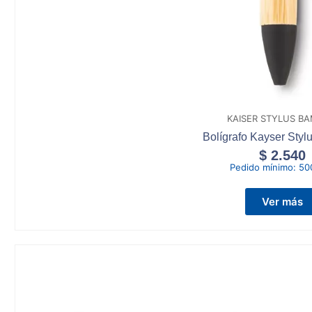
KAISER STYLUS B
Bolígrafo Kayser Sty
$
2.540
Pedido mínimo:
50
Ver más