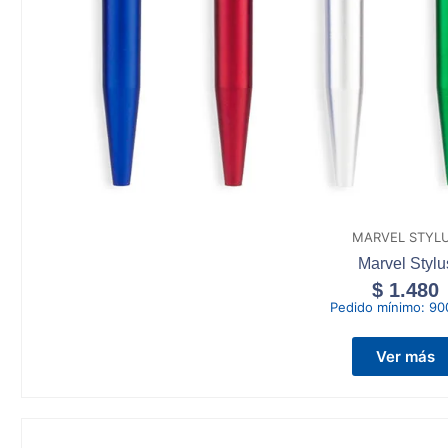
MARVEL STYL
Marvel Stylu
$
1.480
Pedido mínimo:
90
Ver más