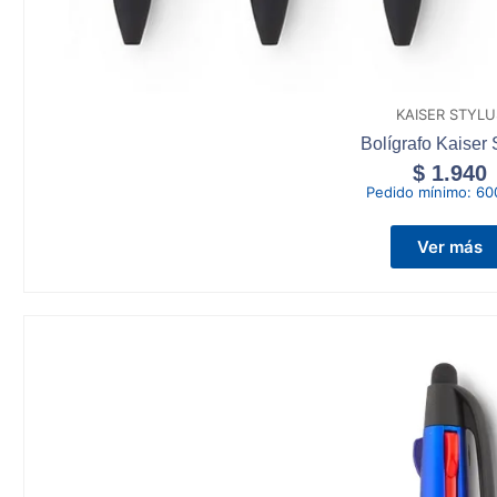
KAISER STYLU
Bolígrafo Kaiser 
$
1.940
Pedido mínimo:
60
Ver más