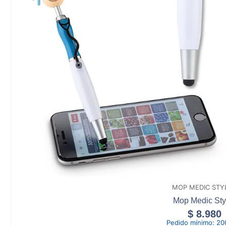
MOP MEDIC STY
Mop Medic Sty
$
8.980
Pedido mínimo:
20