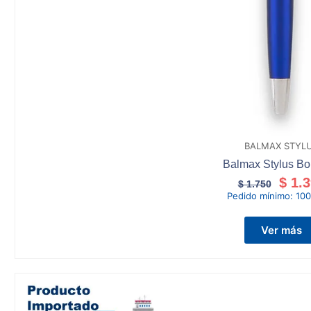
BALMAX STYL
Balmax Stylus Bol
$
1.3
$
1.750
Pedido mínimo:
100
Ver más