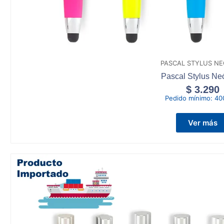
PASCAL STYLUS NE
Pascal Stylus Ne
$
3.290
Pedido mínimo:
40
Ver más