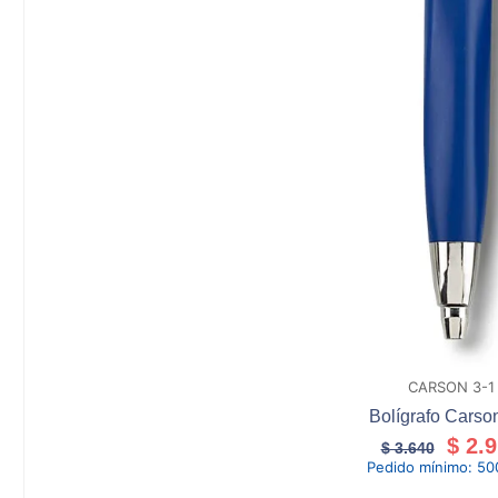
CARSON 3-1
Bolígrafo Carso
$
2.9
$
3.640
Pedido mínimo:
50