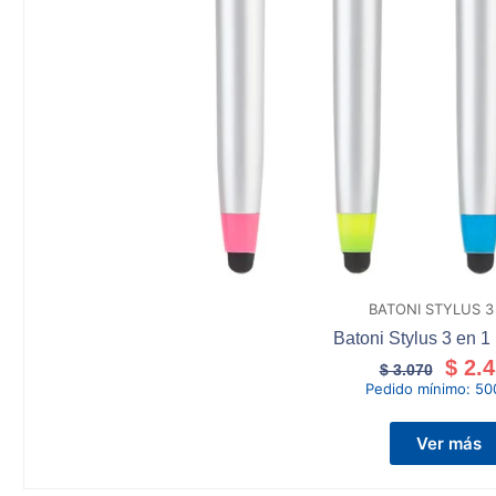
BATONI STYLUS 3
Batoni Stylus 3 en 1 
$
2.4
$
3.070
Pedido mínimo:
50
Ver más