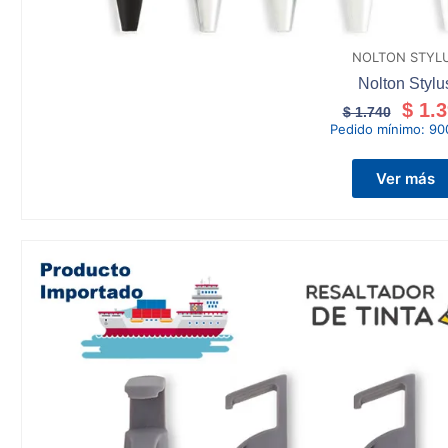
NOLTON STYL
Nolton Stylu
$
1.3
$
1.740
Pedido mínimo:
90
Ver más