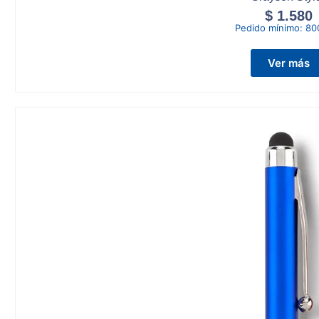
$
1.580
Pedido mínimo:
80
Ver más