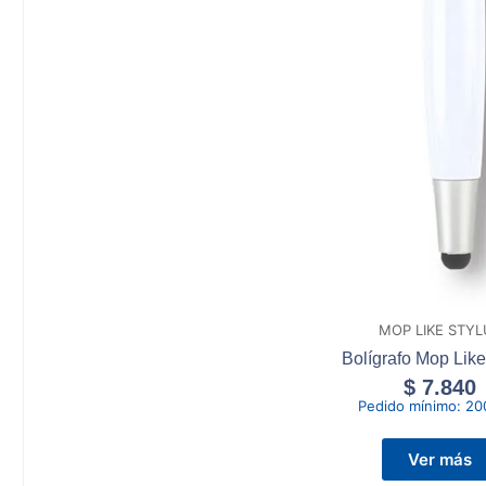
MOP LIKE STYL
Bolígrafo Mop Like
$
7.840
Pedido mínimo:
20
Ver más