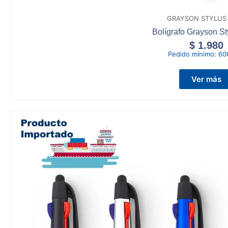
GRAYSON STYLUS
Bolígrafo Grayson St
$
1.980
Pedido mínimo:
60
Ver más