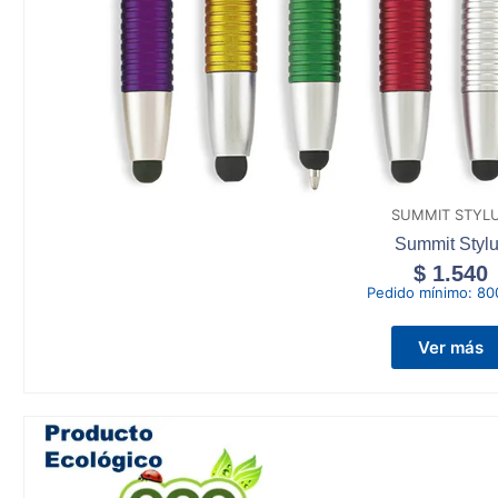
SUMMIT STYL
Summit Styl
$
1.540
Pedido mínimo:
80
Ver más