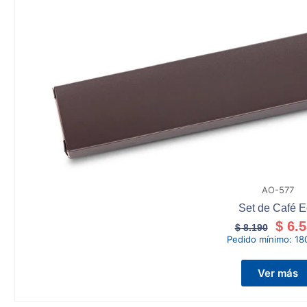
AO-577
Set de Café 
$
6.5
$
8.190
Pedido mínimo:
18
Ver más