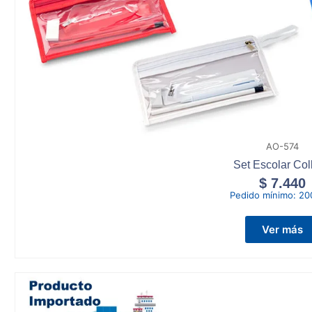
AO-574
Set Escolar Col
$
7.440
Pedido mínimo:
20
Ver más