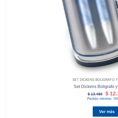
SET DICKENS BOLIGRAFO 
Set Dickens Boligrafo 
$
12.
$
13.490
Pedido mínimo:
10
Ver más