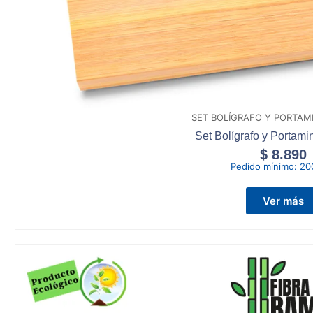
SET BOLÍGRAFO Y PORTA
Set Bolígrafo y Portam
$
8.890
Pedido mínimo:
20
Ver más