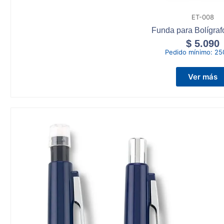
ET-008
Funda para Bolígra
$
5.090
Pedido mínimo:
25
Ver más