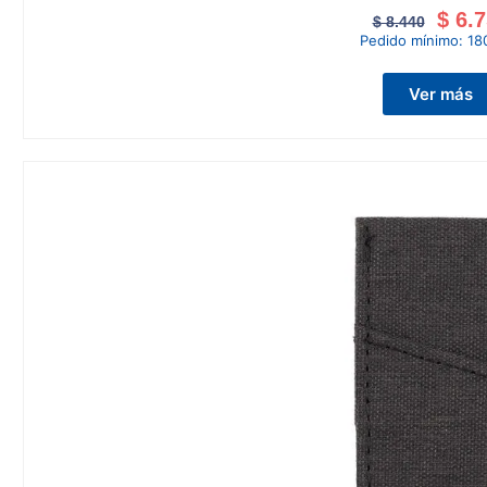
$
6.7
$
8.440
Pedido mínimo:
18
Ver más