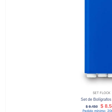
SET FLOCK
Set de Bolígrafos
$
8.5
$
9.450
Pedido mínimo:
20