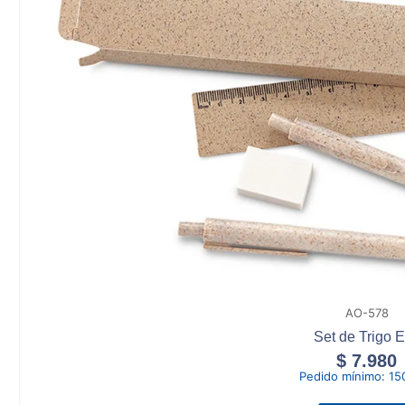
AO-578
Set de Trigo 
$
7.980
Pedido mínimo:
15