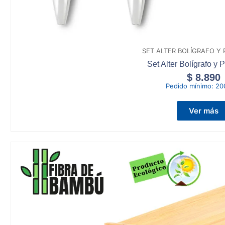
SET ALTER BOLÍGRAFO Y
Set Alter Bolígrafo y 
$
8.890
Pedido mínimo:
20
Ver más