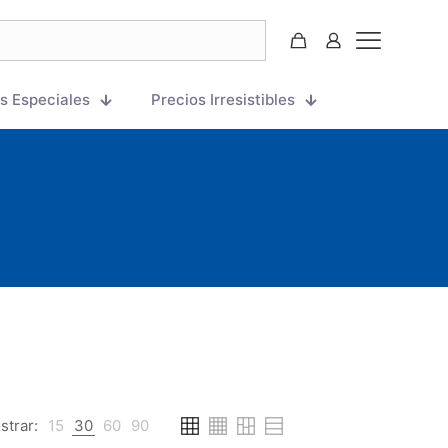
s Especiales
Precios Irresistibles
strar:
15
30
60
90