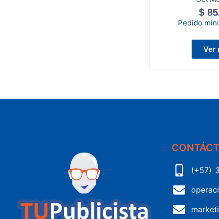
$
85
Pedido mín
Ver
CONTÁC
(+57) 
operac
market