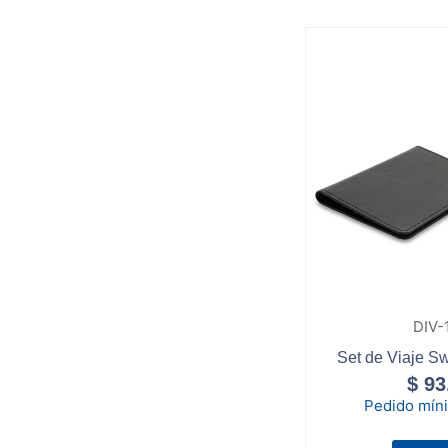
DIV-
Set de Viaje S
$
93
Pedido mín