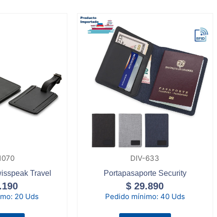
1070
DIV-633
wisspeak Travel
Portapasaporte Security
.190
$
29.890
imo:
20 Uds
Pedido mínimo:
40 Uds