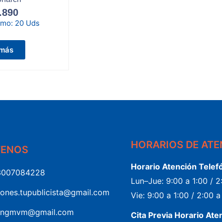
.890
imo:
20 Uds
 más
HORARIOS DE AT
TENOS
Horario Atención Telef
3007084228
Lun–Jue: 9:00 a 1:00 / 
iones.tupublicista@gmail.com
Vie: 9:00 a 1:00 / 2:00 
ingmvm@gmail.com
Cita Previa Horario Ate