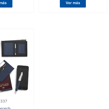
 más
Ver más
-337
onarch