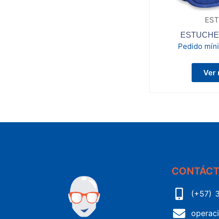
EST
ESTUCHE
Pedido mín
Ver
CONTÁC
(+57) 
operac