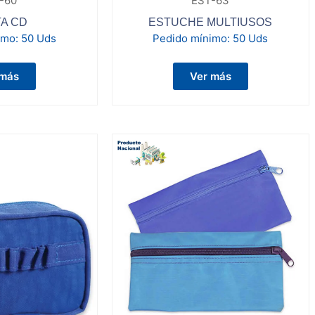
-60
EST-63
A CD
ESTUCHE MULTIUSOS
imo:
50 Uds
Pedido mínimo:
50 Uds
 más
Ver más