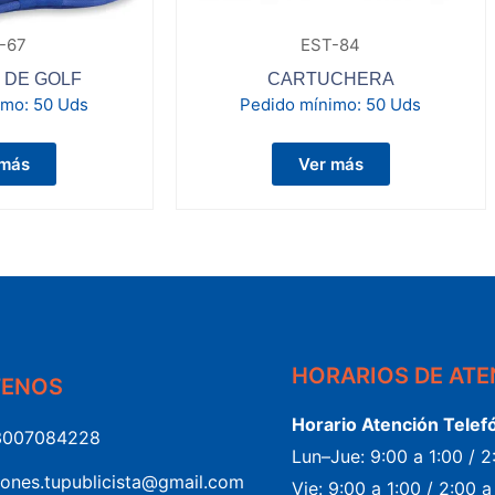
-67
EST-84
 DE GOLF
CARTUCHERA
imo:
50 Uds
Pedido mínimo:
50 Uds
 más
Ver más
HORARIOS DE AT
TENOS
Horario Atención Telef
3007084228
Lun–Jue: 9:00 a 1:00 / 
iones.tupublicista@gmail.com
Vie: 9:00 a 1:00 / 2:00 