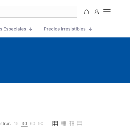
s Especiales
Precios Irresistibles
strar:
15
30
60
90