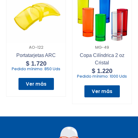
AO-122
MG-49
Portatarjetas ARC
Copa Cilíndrica 2 oz
$
1.720
Cristal
Pedido mínimo:
850 Uds
$
1.220
Pedido mínimo:
1000 Uds
Ver más
Ver más