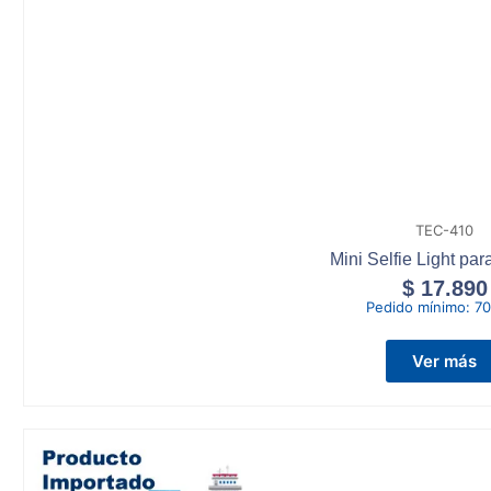
TEC-410
Mini Selfie Light par
$
17.890
Pedido mínimo:
70
Ver más