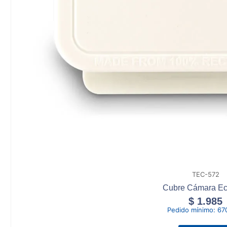
TEC-572
Cubre Cámara Ec
$
1.985
Pedido mínimo:
67