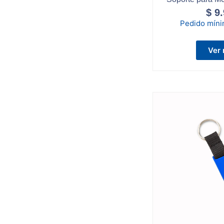
$
9.
Pedido mín
Ver