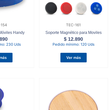
-154
TEC-161
Móviles Handy
Soporte Magnético para Moviles
890
$
12.890
imo:
230 Uds
Pedido mínimo:
120 Uds
 más
Ver más