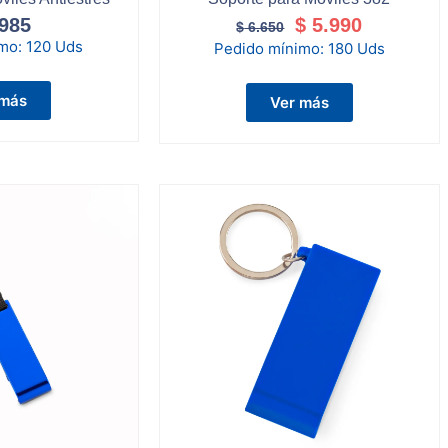
985
$
5.990
$
6.650
imo:
120 Uds
Pedido mínimo:
180 Uds
 más
Ver más