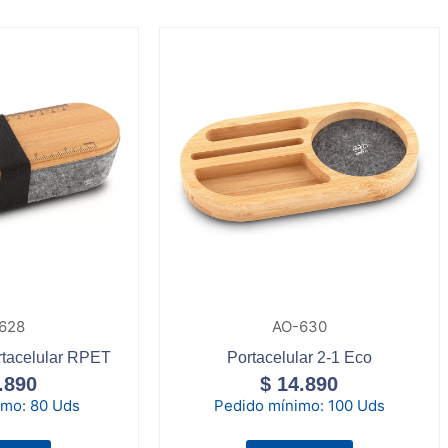
628
AO-630
rtacelular RPET
Portacelular 2-1 Eco
.890
$
14.890
imo:
80 Uds
Pedido mínimo:
100 Uds