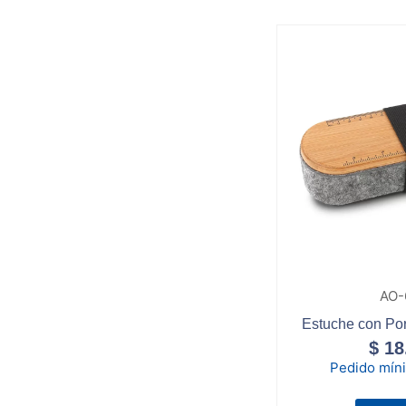
AO-
Estuche con Po
$
18
Pedido mín