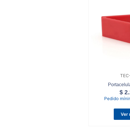
TEC
Portacelul
$
2.
Pedido mín
Ver