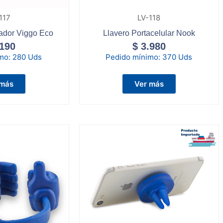
117
LV-118
ador Viggo Eco
Llavero Portacelular Nook
190
$
3.980
imo:
280 Uds
Pedido mínimo:
370 Uds
 más
Ver más