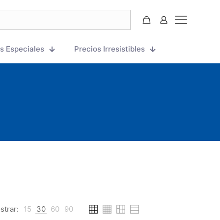
s Especiales
Precios Irresistibles
strar:
15
30
60
90