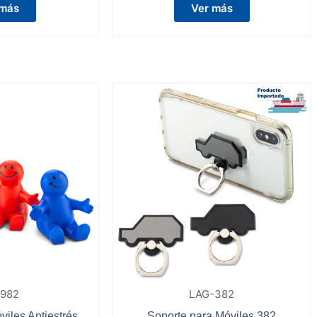
 más
Ver más
-982
LAG-382
viles Antiestrés
Soporte para Móviles 382