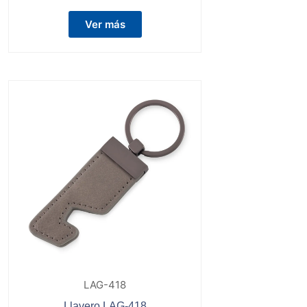
Ver más
LAG-418
Llavero LAG-418