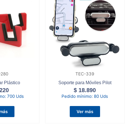
-280
TEC-339
ar Plástico
Soporte para Móviles Pilot
220
$
18.890
imo:
700 Uds
Pedido mínimo:
80 Uds
 más
Ver más