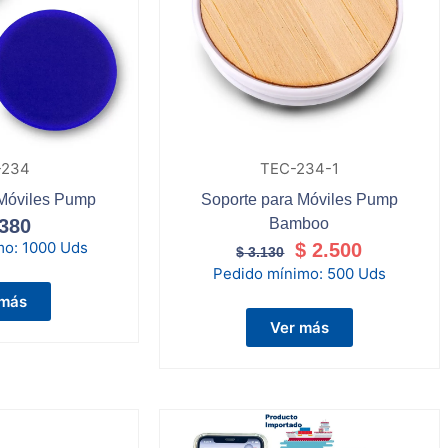
-234
TEC-234-1
 Móviles Pump
Soporte para Móviles Pump
380
Bamboo
mo:
1000 Uds
$
2.500
$
3.130
Pedido mínimo:
500 Uds
 más
Ver más