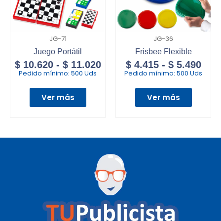
JG-71
JG-36
Juego Portátil
Frisbee Flexible
$
10.620
-
$
11.020
$
4.415
-
$
5.490
Pedido mínimo:
500 Uds
Pedido mínimo:
500 Uds
Ver más
Ver más