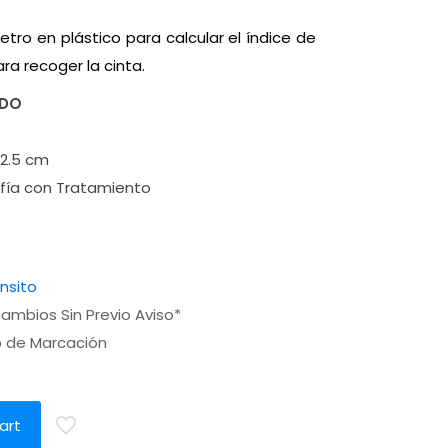
tro en plástico para calcular el índice de
a recoger la cinta.
ADO
2.5 cm
ía con Tratamiento
ánsito
ambios Sin Previo Aviso*
o de Marcación
a
art