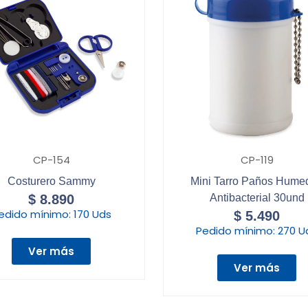
CP-154
CP-119
Costurero Sammy
Mini Tarro Paños Hume
$
8.890
Antibacterial 30und
edido mínimo:
170 Uds
$
5.490
Pedido mínimo:
270 U
Ver más
Ver más