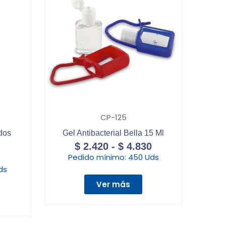
CP-125
dos
Gel Antibacterial Bella 15 Ml
$
2.420
-
$
4.830
Pedido mínimo:
450 Uds
ds
Ver más