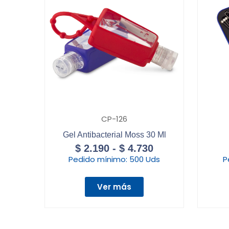
CP-126
Gel Antibacterial Moss 30 Ml
$
2.190
-
$
4.730
Pedido mínimo:
500 Uds
P
Ver más