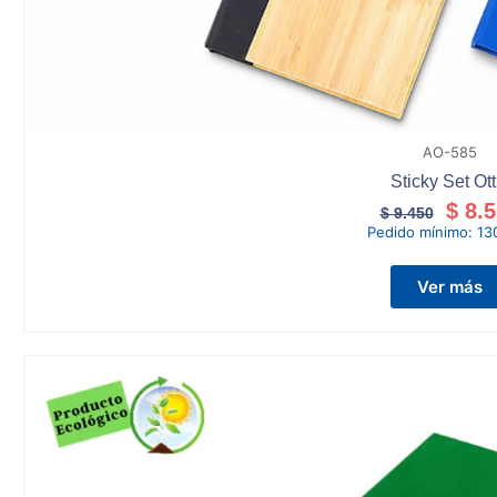
AO-585
Sticky Set Ott
$
8.5
$
9.450
Pedido mínimo:
13
Ver más