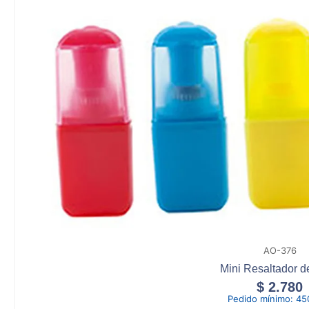
AO-376
Mini Resaltador d
$
2.780
Pedido mínimo:
45