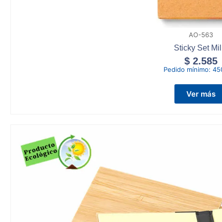
AO-563
Sticky Set Mil
$
2.585
Pedido mínimo:
45
Ver más