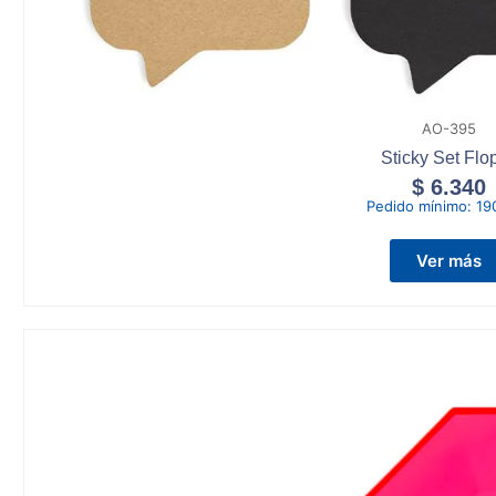
AO-395
Sticky Set Flo
$
6.340
Pedido mínimo:
19
Ver más