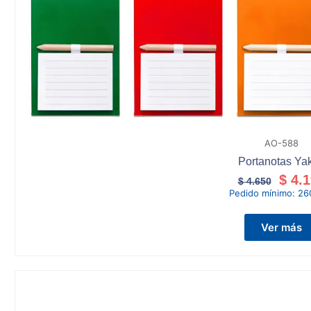
AO-588
Portanotas Yak
$
4.1
$
4.650
Pedido mínimo:
26
Ver más