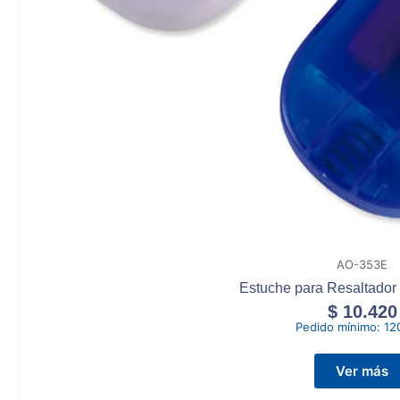
AO-353E
Estuche para Resaltado
$
10.420
Pedido mínimo:
12
Ver más