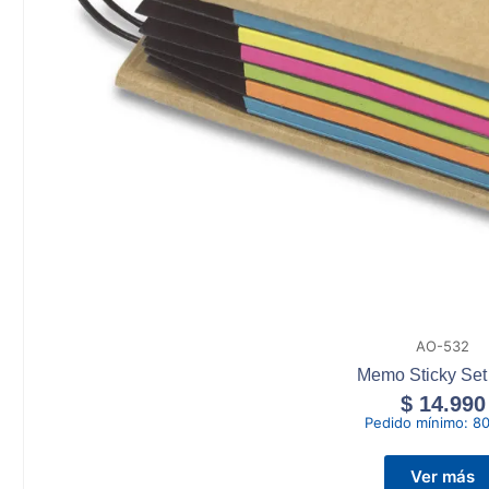
AO-532
Memo Sticky Set
$
14.990
Pedido mínimo:
80
Ver más