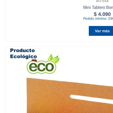
AO-554
Mini Tablero Bor
$
4.090
Pedido mínimo:
29
Ver más