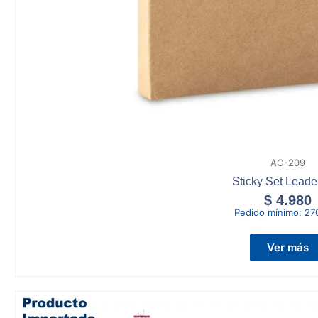
AO-209
Sticky Set Leade
$
4.980
Pedido mínimo:
27
Ver más