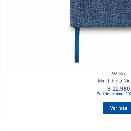
AO-522
Mini Libreta Níc
$
11.980
Pedido mínimo:
10
Ver más