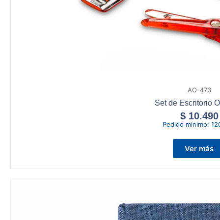
AO-473
Set de Escritorio 
$
10.490
Pedido mínimo:
12
Ver más