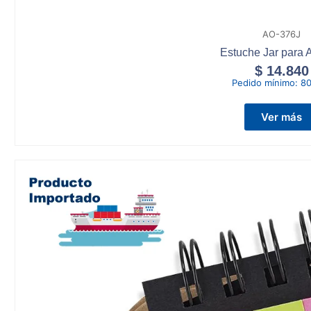
AO-376J
Estuche Jar para
$
14.840
Pedido mínimo:
80
Ver más