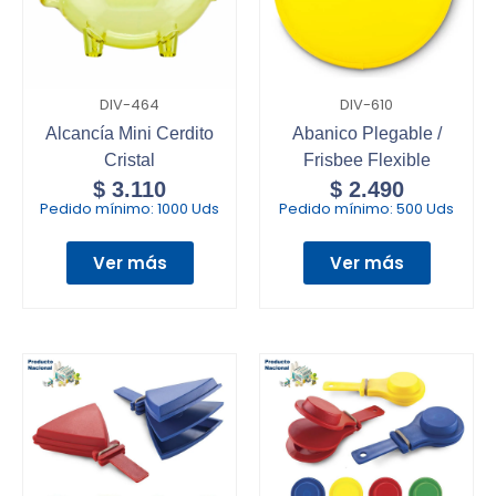
DIV-464
DIV-610
Alcancía Mini Cerdito
Abanico Plegable /
Cristal
Frisbee Flexible
$
3.110
$
2.490
Pedido mínimo:
1000 Uds
Pedido mínimo:
500 Uds
Ver más
Ver más