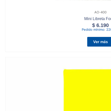
AO-400
Mini Libreta Fo
$
6.190
Pedido mínimo:
22
Ver más