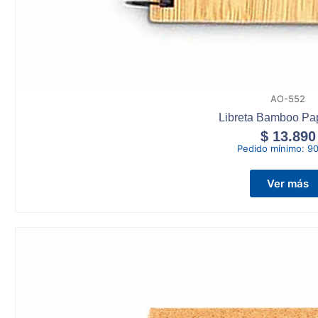
AO-552
Libreta Bamboo Pa
$
13.890
Pedido mínimo:
90
Ver más