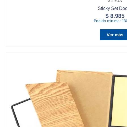
AO-546
Sticky Set Doc
$
8.985
Pedido mínimo:
13
Ver más