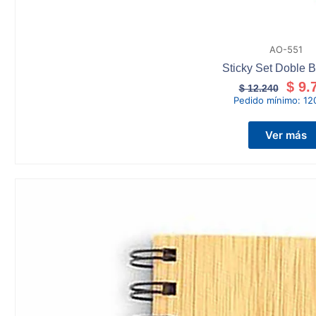
AO-551
Sticky Set Doble
$
9.
$
12.240
Pedido mínimo:
12
Ver más