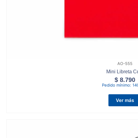
AO-555
Mini Libreta C
$
8.790
Pedido mínimo:
14
Ver más