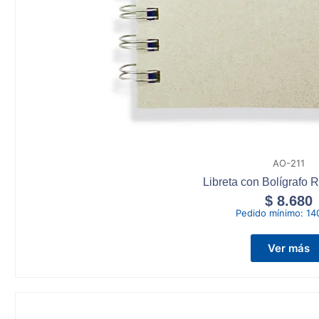
AO-211
Libreta con Bolígrafo 
$
8.680
Pedido mínimo:
14
Ver más