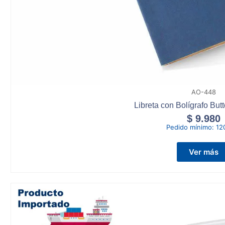
AO-448
Libreta con Bolígrafo But
$
9.980
Pedido mínimo:
12
Ver más