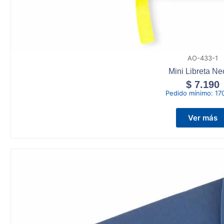
AO-433-1
Mini Libreta Neó
$
7.190
Pedido mínimo:
17
Ver más