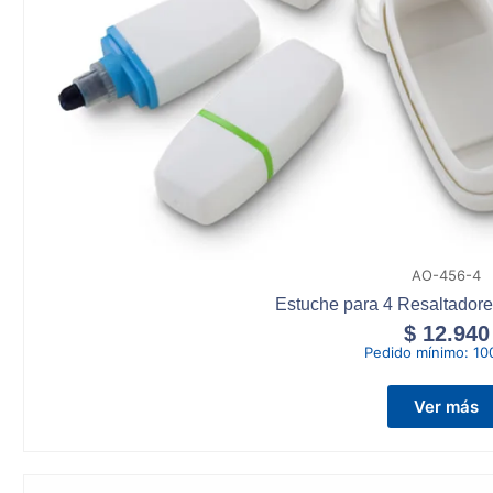
AO-456-4
Estuche para 4 Resaltador
$
12.940
Pedido mínimo:
10
Ver más