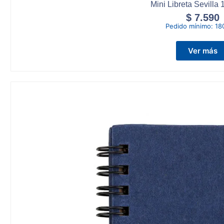
Mini Libreta Sevilla 
$
7.590
Pedido mínimo:
18
Ver más