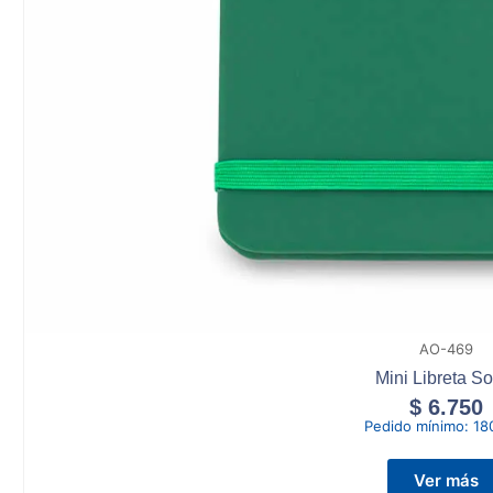
AO-469
Mini Libreta S
$
6.750
Pedido mínimo:
18
Ver más