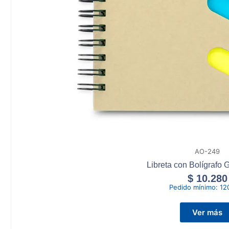
AO-249
Libreta con Bolígrafo G
$
10.280
Pedido mínimo:
12
Ver más