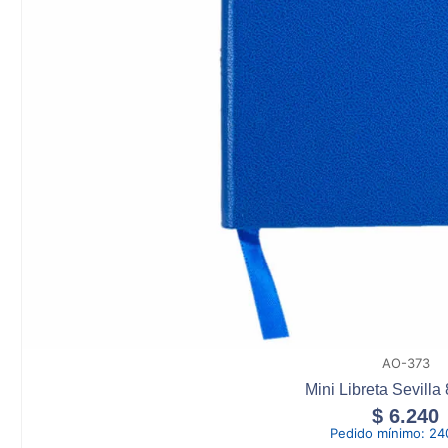
AO-373
Mini Libreta Sevilla
$
6.240
Pedido mínimo:
24