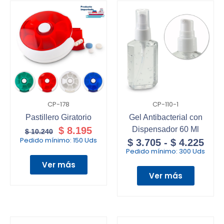
CP-178
CP-110-1
Pastillero Giratorio
Gel Antibacterial con
$
8.195
Dispensador 60 Ml
$
10.240
Pedido mínimo:
150 Uds
$
3.705
-
$
4.225
Pedido mínimo:
300 Uds
Ver más
Ver más