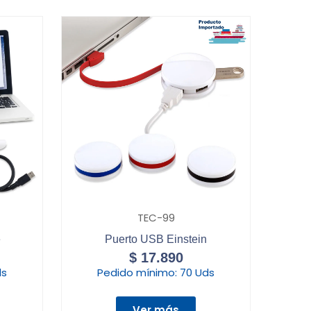
TEC-99
e
Puerto USB Einstein
$
17.890
ds
Pedido mínimo:
70 Uds
Ver más