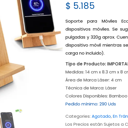
$
5.185
Soporte para Móviles E
dispositivos móviles. Se su
pulgadas y 320g aprox. Cuent
dispositivo móvil mientras s
carga no incluido).
Tipo de Producto:
IMPORT
Medidas:
14 cm x 8.3 cm x 8 
Área de Marca Láser:
4 cm
Técnica de Marca:
Láser
Colores Disponibles:
Bamboo
Pedido mínimo:
290 Uds
Categories:
Agotado
,
En Trán
Los Precios están Sujetos a C