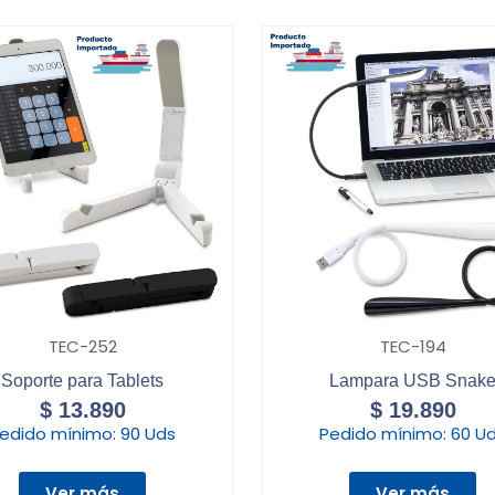
TEC-252
TEC-194
Soporte para Tablets
Lampara USB Snak
$
13.890
$
19.890
edido mínimo:
90 Uds
Pedido mínimo:
60 U
Ver más
Ver más