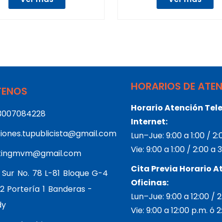
HORARIOS DE ATE
ENOS
Horario Atención Tele
3007084228
Internet:
iones.tupublicista@gmail.com
Lun–Jue: 9:00 a 1:00 / 2
Vie: 9:00 a 1:00 / 2:00 a
tingmvm@gmail.com
Cita Previa Horario A
 Sur No. 78 L-81 Bloque G-4
Oficinas:
2 Portería 1 Banderas -
Lun–Jue: 9:00 a 12:00 / 
dy
Vie: 9:00 a 12:00 p.m. ó 