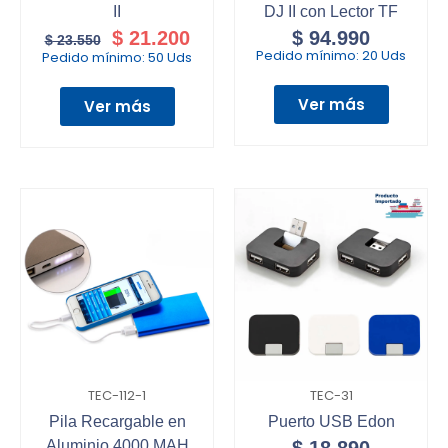
II
DJ II con Lector TF
$
21.200
$
94.990
$
23.550
Pedido mínimo:
20 Uds
Pedido mínimo:
50 Uds
Ver más
Ver más
TEC-112-1
TEC-31
Pila Recargable en
Puerto USB Edon
Aluminio 4000 MAH