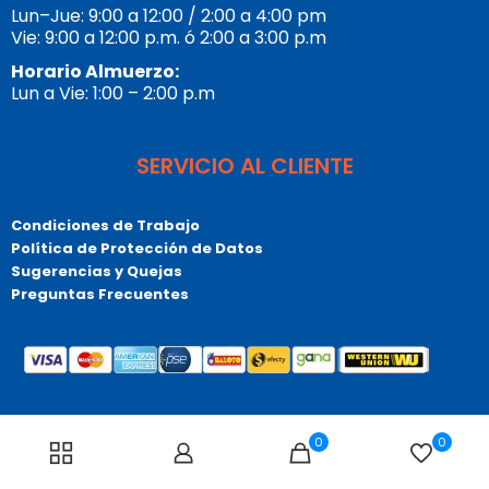
Lun–Jue: 9:00 a 12:00 / 2:00 a 4:00 pm
Vie: 9:00 a 12:00 p.m. ó 2:00 a 3:00 p.m
Horario Almuerzo:
Lun a Vie: 1:00 – 2:00 p.m
SERVICIO AL CLIENTE
Condiciones de Trabajo
Política de Protección de Datos
Sugerencias y Quejas
Preguntas Frecuentes
© Copyrigt 2026 Tupublicista.com, Todos los derechos
0
0
reservados. Bogotá – Colombia – Sur América.