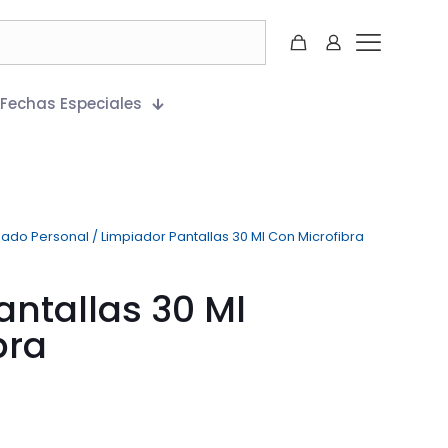
Fechas Especiales
dado Personal
/
Limpiador Pantallas 30 Ml Con Microfibra
antallas 30 Ml
bra