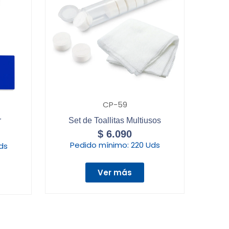
CP-59
r
Set de Toallitas Multiusos
$
6.090
Pedido mínimo:
220 Uds
ds
Ver más