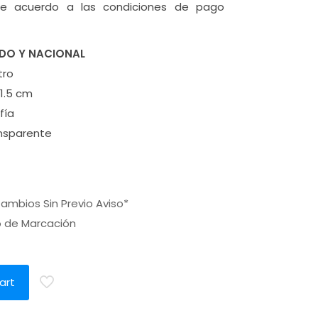
y de acuerdo a las condiciones de pago
DO Y NACIONAL
tro
1.5 cm
fía
ansparente
ambios Sin Previo Aviso*
o de Marcación
a
art