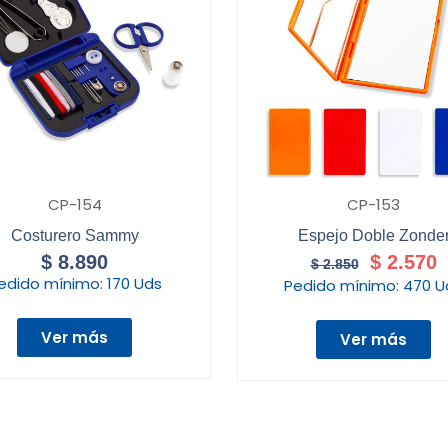
CP-154
CP-153
Costurero Sammy
Espejo Doble Zonde
$
8.890
$
2.570
$
2.850
edido mínimo:
170 Uds
Pedido mínimo:
470 U
Ver más
Ver más