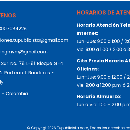
HORARIOS DE ATE
ENOS
Horario Atención Tele
3007084228
Internet:
iones.tupublicista@gmail.com
Lun–Jue: 9:00 a 1:00 / 2
Vie: 9:00 a 1:00 / 2:00 a
tingmvm@gmail.com
Cita Previa Horario A
 Sur No. 78 L-81 Bloque G-4
Oficinas:
2 Portería 1 Banderas -
Lun–Jue: 9:00 a 12:00 / 
dy
Vie: 9:00 a 12:00 p.m. ó 
 - Colombia
Horario Almuerzo:
Lun a Vie: 1:00 – 2:00 p.
© Copyrigt 2026 Tupublicista.com, Todos los derechos r