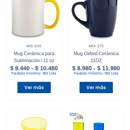
MG-03S
MG-273
Mug Cerámica para
Mug Oxford Cerámica
Sublimación I 11 oz
11OZ
$
8.440
-
$
10.480
$
8.980
-
$
11.980
Pedido mínimo:
180 Uds
Pedido mínimo:
180 Uds
Ver más
Ver más