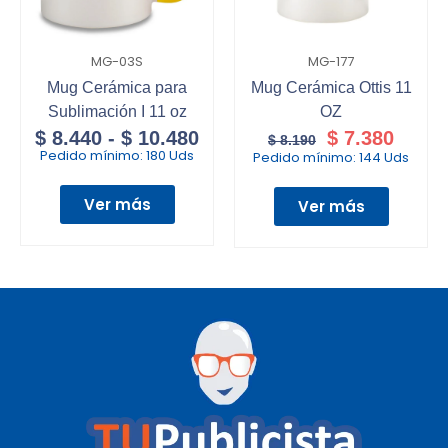
MG-03S
MG-177
Mug Cerámica para
Mug Cerámica Ottis 11
Sublimación I 11 oz
OZ
$
8.440
-
$
10.480
$
7.380
$
8.190
Pedido mínimo:
180 Uds
Pedido mínimo:
144 Uds
Ver más
Ver más