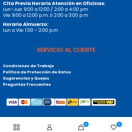
Cita Previa Horario Atención en Oficinas:
Lun–Jue: 9:00 a 12:00 / 2:00 a 4:00 pm
Vie: 9:00 a 12:00 p.m. ó 2:00 a 3:00 p.m
Horario Almuerzo:
Lun a Vie: 1:00 – 2:00 p.m
SERVICIO AL CLIENTE
Condiciones de Trabajo
Política de Protección de Datos
Sugerencias y Quejas
Preguntas Frecuentes
© Copyrigt 2026 Tupublicista.com, Todos los derechos
0
0
reservados. Bogotá – Colombia – Sur América.