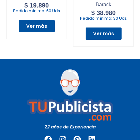
$
19.890
Barack
Pedido mínimo:
60 Uds
$
38.980
Pedido mínimo:
30 Uds
Ver más
Ver más
22 años de Experiencia